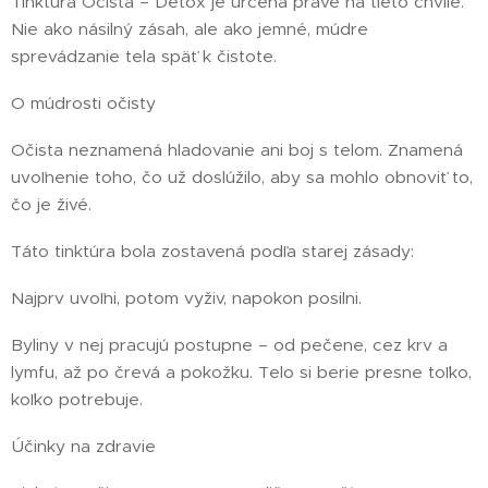
Tinktúra Očista – Detox je určená práve na tieto chvíle.
Nie ako násilný zásah, ale ako jemné, múdre
sprevádzanie tela späť k čistote.
O múdrosti očisty
Očista neznamená hladovanie ani boj s telom. Znamená
uvoľnenie toho, čo už doslúžilo, aby sa mohlo obnoviť to,
čo je živé.
Táto tinktúra bola zostavená podľa starej zásady:
Najprv uvoľni, potom vyživ, napokon posilni.
Byliny v nej pracujú postupne – od pečene, cez krv a
lymfu, až po črevá a pokožku. Telo si berie presne toľko,
koľko potrebuje.
Účinky na zdravie