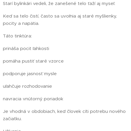
Starí bylinkári vedeli, že zanešené telo ťaží aj myseľ.
Keď sa telo čistí, často sa uvoľnia aj staré myšlienky,
pocity a napätia.
Táto tinktúra:
prináša pocit ľahkosti
pomáha pustiť staré vzorce
podporuje jasnosť mysle
uľahčuje rozhodovanie
navracia vnútorný poriadok
Je vhodná v obdobiach, keď človek cíti potrebu nového
začiatku.