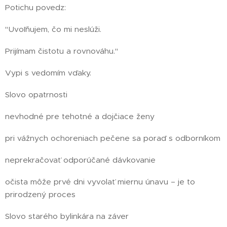
Potichu povedz:
"Uvoľňujem, čo mi neslúži.
Prijímam čistotu a rovnováhu."
Vypi s vedomím vďaky.
Slovo opatrnosti
nevhodné pre tehotné a dojčiace ženy
pri vážnych ochoreniach pečene sa poraď s odborníkom
neprekračovať odporúčané dávkovanie
očista môže prvé dni vyvolať miernu únavu – je to
prirodzený proces
Slovo starého bylinkára na záver