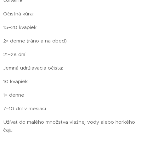
Užívanie
Očistná kúra:
15–20 kvapiek
2× denne (ráno a na obed)
21–28 dní
Jemná udržiavacia očista:
10 kvapiek
1× denne
7–10 dní v mesiaci
Užívať do malého množstva vlažnej vody alebo horkého
čaju.