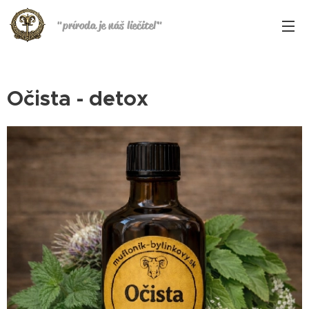
"
príroda je náš liečiteľ
"
Očista - detox