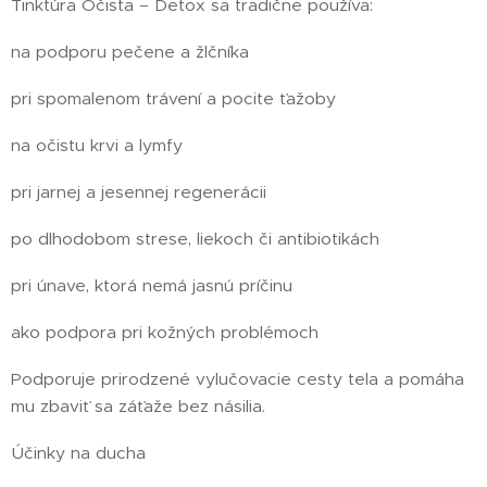
Tinktúra Očista – Detox sa tradične používa:
na podporu pečene a žlčníka
pri spomalenom trávení a pocite ťažoby
na očistu krvi a lymfy
pri jarnej a jesennej regenerácii
po dlhodobom strese, liekoch či antibiotikách
pri únave, ktorá nemá jasnú príčinu
ako podpora pri kožných problémoch
Podporuje prirodzené vylučovacie cesty tela a pomáha
mu zbaviť sa záťaže bez násilia.
Účinky na ducha