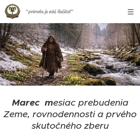
"
príroda je náš liečiteľ
"
Marec m
esiac prebudenia
Zeme, rovnodennosti a prvého
skutočného zberu