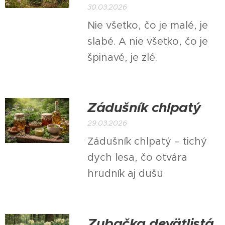
30.03.2026
Nie všetko, čo je malé, je
slabé. A nie všetko, čo je
špinavé, je zlé.
Zádušník chlpatý
29.03.2026
Zádušník chlpatý – tichý
dych lesa, čo otvára
hrudník aj dušu
Zubačka deväťlistá