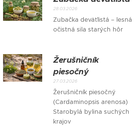
28.03.2026
Zubačka deväťlistá – lesná
očistná sila starých hôr
Žerušničník
piesočný
27.03.2026
Žerušničník piesočný
(Cardaminopsis arenosa)
Starobylá bylina suchých
krajov