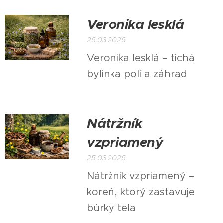
Veronika lesklá
26.03.2026
Veronika lesklá – tichá
bylinka polí a záhrad
Nátržník
vzpriamený
25.03.2026
Nátržník vzpriamený –
koreň, ktorý zastavuje
búrky tela