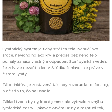
Lymfatický systém je tichý strážca tela. Nehučí ako
srdce, nevidno ho ako krv, a predsa bez neho telo
pomaly zanáša vlastným odpadom. Starí bylinkári vedeli,
že zdravie nezačína len v žalúdku či hlave, ale práve v
čistote lymfy.
Táto tinktúra je zostavená tak, aby rozprúdila to, čo stojí,
a očistila to, čo sa usadilo.
Základ tvoria byliny, ktoré jemne, ale vytrvalo rozhýbu
lymfatické cesty. Lipkavec otvára uzliny a rozprúdi tok,