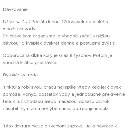
Dávkovanie
Užíva sa 2 až 3 krát denne 20 kvapiek do malého
množstva vody.
Pri citlivejšom organizme je vhodné začať s nižšou
dávkou 15 kvapiek dvakrát denne a postupne zvýšiť.
Odporúčaná dĺžka kúry je 6 až 8 týždňov. Potom je
vhodná krátka prestávka.
Bylinkárska rada
Tinktúra robí svoju prácu najlepšie vtedy, keď jej človek
pomôže. Pohyb, dostatok vody a jednoduché prekrvenie
tela, či už chôdzou alebo masážou, dokážu účinok
násobiť. Lymfa sa nehýbe sama, potrebuje impulz.
Táto tinktúra nie je o rýchlom zázraku. Je o návrate k