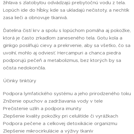
žihľava s zlatobyľou odvádzajú prebytočnú vodu z tela.
Lopúch ide do hĺbky, kde sa ukladajú nečistoty, a nechtík
zasa lieči a obnovuje tkanivá.
Ďatelina čistí krv a spolu s lopúchom pomáha aj pokožke,
ktorá je často zrkadlom zaneseného tela. Gotu kola a
ginkgo posilňujú cievy a prekrvenie, aby sa všetko, čo sa
uvoľní, mohlo aj odviesť. Hercampuri a chanca piedra
podporujú pečeň a metabolizmus, bez ktorých by sa
očista nedokončila.
Účinky tinktúry
Podpora lymfatického systému a jeho prirodzeného toku
Zníženie opuchov a zadržiavania vody v tele
Prečistenie uzlín a podpora imunity
Zlepšenie kvality pokožky pri celulitíde či vyrážkach
Podpora pečene a celkovej detoxikácie organizmu
Zlepšenie mikrocirkulácie a výživy tkanív