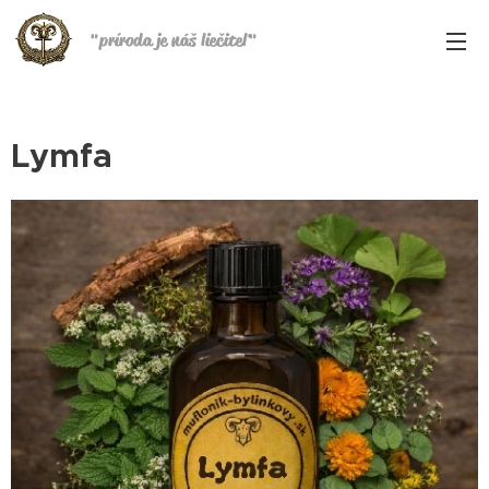
"
príroda je náš liečiteľ
"
Lymfa