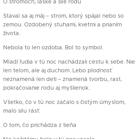
O stromoch, láske a sile rodu
Staval sa aj máj – strom, ktorý spájal nebo so
zemou. Ozdobený stuhami, kvetmi a prianím
života.
Nebola to len ozdoba. Bol to symbol.
Mladí ľudia v tú noc nachádzali cestu k sebe. Nie
len telom, ale aj duchom. Lebo plodnosť
neznamená len deti – znamená tvorbu, rast,
pokračovanie rodu aj myšlienok.
Všetko, čo v tú noc začalo s čistým úmyslom,
malo silu rásť.
O tom, čo prichádza z tieňa