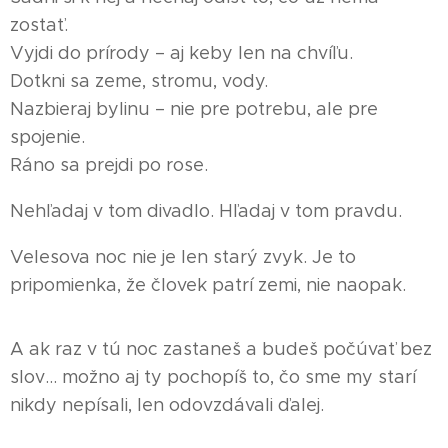
zostať.
Vyjdi do prírody – aj keby len na chvíľu.
Dotkni sa zeme, stromu, vody.
Nazbieraj bylinu – nie pre potrebu, ale pre
spojenie.
Ráno sa prejdi po rose.
Nehľadaj v tom divadlo. Hľadaj v tom pravdu.
Velesova noc nie je len starý zvyk. Je to
pripomienka, že človek patrí zemi, nie naopak.
A ak raz v tú noc zastaneš a budeš počúvať bez
slov… možno aj ty pochopíš to, čo sme my starí
nikdy nepísali, len odovzdávali ďalej.