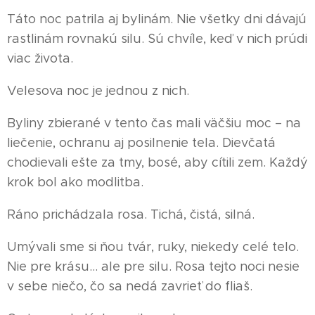
Táto noc patrila aj bylinám. Nie všetky dni dávajú
rastlinám rovnakú silu. Sú chvíle, keď v nich prúdi
viac života.
Velesova noc je jednou z nich.
Byliny zbierané v tento čas mali väčšiu moc – na
liečenie, ochranu aj posilnenie tela. Dievčatá
chodievali ešte za tmy, bosé, aby cítili zem. Každý
krok bol ako modlitba.
Ráno prichádzala rosa. Tichá, čistá, silná.
Umývali sme si ňou tvár, ruky, niekedy celé telo.
Nie pre krásu… ale pre silu. Rosa tejto noci nesie
v sebe niečo, čo sa nedá zavrieť do fliaš.