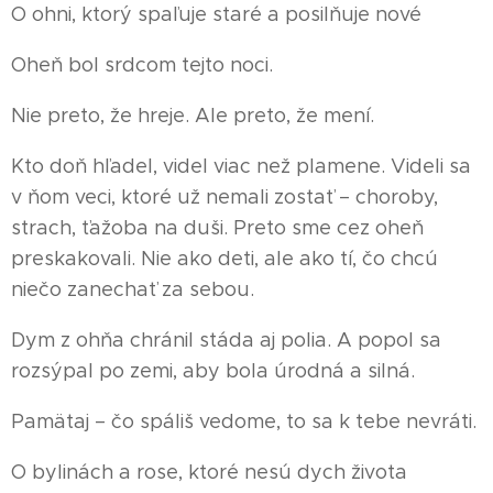
O ohni, ktorý spaľuje staré a posilňuje nové
Oheň bol srdcom tejto noci.
Nie preto, že hreje. Ale preto, že mení.
Kto doň hľadel, videl viac než plamene. Videli sa
v ňom veci, ktoré už nemali zostať – choroby,
strach, ťažoba na duši. Preto sme cez oheň
preskakovali. Nie ako deti, ale ako tí, čo chcú
niečo zanechať za sebou.
Dym z ohňa chránil stáda aj polia. A popol sa
rozsýpal po zemi, aby bola úrodná a silná.
Pamätaj – čo spáliš vedome, to sa k tebe nevráti.
O bylinách a rose, ktoré nesú dych života