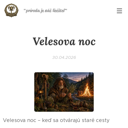
"
príroda je náš liečiteľ
"
Velesova noc
30.04.2026
Velesova noc – keď sa otvárajú staré cesty