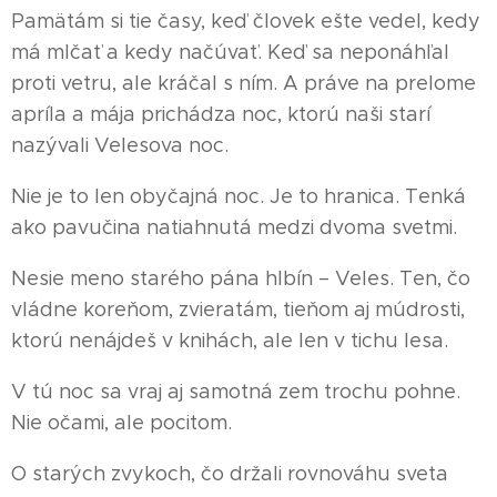
Pamätám si tie časy, keď človek ešte vedel, kedy
má mlčať a kedy načúvať. Keď sa neponáhľal
proti vetru, ale kráčal s ním. A práve na prelome
apríla a mája prichádza noc, ktorú naši starí
nazývali Velesova noc.
Nie je to len obyčajná noc. Je to hranica. Tenká
ako pavučina natiahnutá medzi dvoma svetmi.
Nesie meno starého pána hlbín – Veles. Ten, čo
vládne koreňom, zvieratám, tieňom aj múdrosti,
ktorú nenájdeš v knihách, ale len v tichu lesa.
V tú noc sa vraj aj samotná zem trochu pohne.
Nie očami, ale pocitom.
O starých zvykoch, čo držali rovnováhu sveta