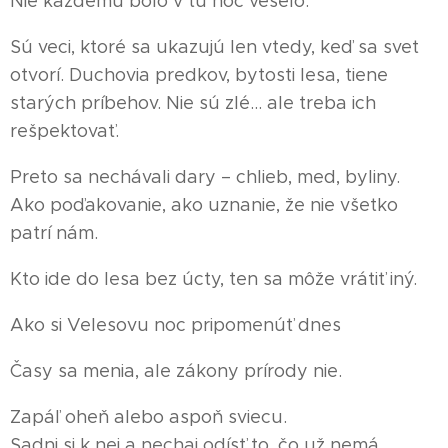
Nie každému bolo v tú noc veselo.
Sú veci, ktoré sa ukazujú len vtedy, keď sa svet
otvorí. Duchovia predkov, bytosti lesa, tiene
starých príbehov. Nie sú zlé… ale treba ich
rešpektovať.
Preto sa nechávali dary – chlieb, med, byliny.
Ako poďakovanie, ako uznanie, že nie všetko
patrí nám.
Kto ide do lesa bez úcty, ten sa môže vrátiť iný.
Ako si Velesovu noc pripomenúť dnes
Časy sa menia, ale zákony prírody nie.
Zapáľ oheň alebo aspoň sviecu.
Sadni si k nej a nechaj odísť to, čo už nemá