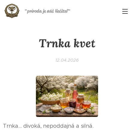
"
príroda je náš liečiteľ
"
Trnka kvet
12.04.2026
Trnka… divoká, nepoddajná a silná.