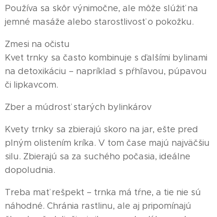
Používa sa skôr výnimočne, ale môže slúžiť na
jemné masáže alebo starostlivosť o pokožku.
Zmesi na očistu
Kvet trnky sa často kombinuje s ďalšími bylinami
na detoxikáciu – napríklad s pŕhľavou, púpavou
či lipkavcom.
Zber a múdrosť starých bylinkárov
Kvety trnky sa zbierajú skoro na jar, ešte pred
plným olistením kríka. V tom čase majú najväčšiu
silu. Zbierajú sa za suchého počasia, ideálne
dopoludnia.
Treba mať rešpekt – trnka má tŕne, a tie nie sú
náhodné. Chránia rastlinu, ale aj pripomínajú