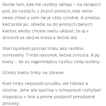
Rastie tam, kde iné rastliny váhajú – na okrajoch
polí, pri cestách, v živých plotoch, kde vietor
nesie chlad a zem nie je vždy úrodná. A predsa,
keď príde jar, oblečie sa do jemných bielych
kvetov, akoby chcela svetu ukázať, že aj v
drsnosti sa skrýva krása a liečivá sila.
Starí bylinkári poznali trnku ako rastlinu
rovnováhy. Tvrdá navonok, liečivá zvnútra. A jej
kvety – tie sú najjemnejšou časťou celej rastliny.
Účinky kvetu trnky na zdravie
Kvet trnky nepôsobí prudko, ale hlboko a
očistne. Jeho sila spočíva v schopnosti rozhýbať
stagnáciu v tele a jemne podporiť prirodzené
procesy.