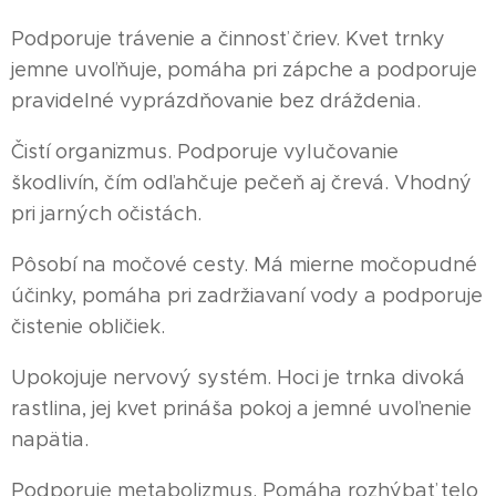
Podporuje trávenie a činnosť čriev. Kvet trnky
jemne uvoľňuje, pomáha pri zápche a podporuje
pravidelné vyprázdňovanie bez dráždenia.
Čistí organizmus. Podporuje vylučovanie
škodlivín, čím odľahčuje pečeň aj črevá. Vhodný
pri jarných očistách.
Pôsobí na močové cesty. Má mierne močopudné
účinky, pomáha pri zadržiavaní vody a podporuje
čistenie obličiek.
Upokojuje nervový systém. Hoci je trnka divoká
rastlina, jej kvet prináša pokoj a jemné uvoľnenie
napätia.
Podporuje metabolizmus. Pomáha rozhýbať telo