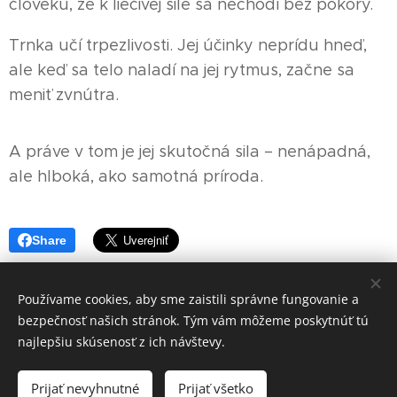
človeku, že k liečivej sile sa nechodí bez pokory.
Trnka učí trpezlivosti. Jej účinky neprídu hneď,
ale keď sa telo naladí na jej rytmus, začne sa
meniť zvnútra.
A práve v tom je jej skutočná sila – nenápadná,
ale hlboká, ako samotná príroda.
Share
Používame cookies, aby sme zaistili správne fungovanie a
bezpečnosť našich stránok. Tým vám môžeme poskytnúť tú
najlepšiu skúsenosť z ich návštevy.
podpor rok
bylinkára
Prijať nevyhnutné
Prijať všetko