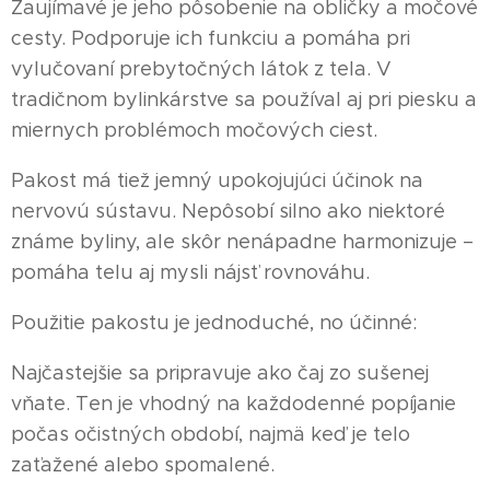
Zaujímavé je jeho pôsobenie na obličky a močové
cesty. Podporuje ich funkciu a pomáha pri
vylučovaní prebytočných látok z tela. V
tradičnom bylinkárstve sa používal aj pri piesku a
miernych problémoch močových ciest.
Pakost má tiež jemný upokojujúci účinok na
nervovú sústavu. Nepôsobí silno ako niektoré
známe byliny, ale skôr nenápadne harmonizuje –
pomáha telu aj mysli nájsť rovnováhu.
Použitie pakostu je jednoduché, no účinné:
Najčastejšie sa pripravuje ako čaj zo sušenej
vňate. Ten je vhodný na každodenné popíjanie
počas očistných období, najmä keď je telo
zaťažené alebo spomalené.