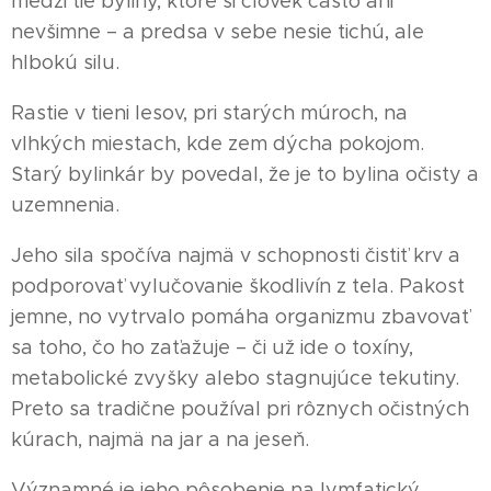
medzi tie byliny, ktoré si človek často ani
nevšimne – a predsa v sebe nesie tichú, ale
hlbokú silu.
Rastie v tieni lesov, pri starých múroch, na
vlhkých miestach, kde zem dýcha pokojom.
Starý bylinkár by povedal, že je to bylina očisty a
uzemnenia.
Jeho sila spočíva najmä v schopnosti čistiť krv a
podporovať vylučovanie škodlivín z tela. Pakost
jemne, no vytrvalo pomáha organizmu zbavovať
sa toho, čo ho zaťažuje – či už ide o toxíny,
metabolické zvyšky alebo stagnujúce tekutiny.
Preto sa tradične používal pri rôznych očistných
kúrach, najmä na jar a na jeseň.
Významné je jeho pôsobenie na lymfatický