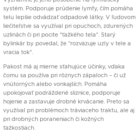
systém. Podporuje prúdenie lymfy, čím pomáha
telu lepšie odvádzať odpadové látky. V ľudovom
liečiteľstve sa využíval pri opuchoch, zdurených
uzlinách či pri pocite "ťažkého tela". Starý
bylinkár by povedal, že "rozväzuje uzly v tele a
vracia tok".
Pakost má aj mierne sťahujúce účinky, vďaka
čomu sa používa pri rôznych zápaloch – či už
vnútorných alebo vonkajších. Pomáha
upokojovať podráždené sliznice, podporuje
hojenie a zastavuje drobné krvácanie. Preto sa
využíval pri problémoch tráviaceho traktu, ale aj
pri drobných poraneniach či kožných
ťažkostiach.