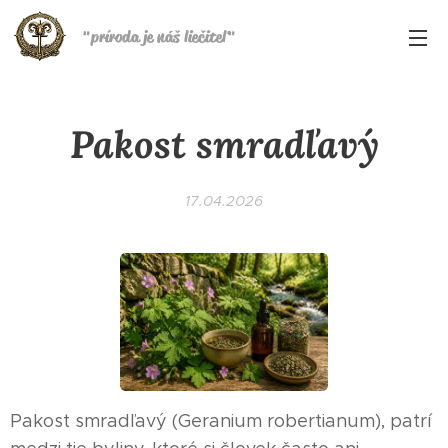
"
príroda je náš liečiteľ
"
Pakost smradľavý
17.04.2026
Pakost smradľavý (Geranium robertianum), patrí