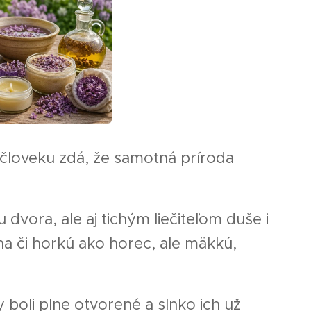
a človeku zdá, že samotná príroda
u dvora, ale aj tichým liečiteľom duše i
ina či horkú ako horec, ale mäkkú,
 boli plne otvorené a slnko ich už