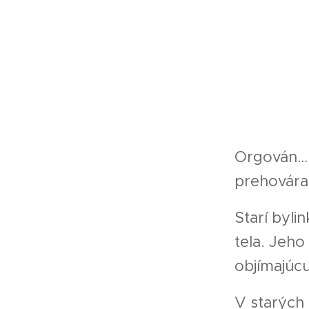
Orgován… k
prehovára
Starí byli
tela. Jeho
objímajúcu
V starých 