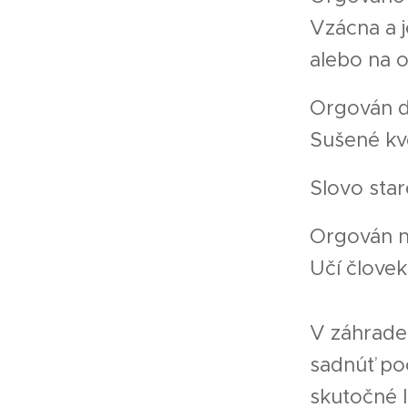
Vzácna a 
alebo na o
Orgován d
Sušené kve
Slovo star
Orgován ne
Učí človek
V záhrade 
sadnúť poč
skutočné l