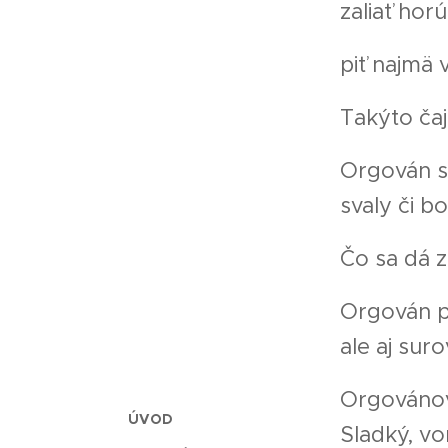
zaliať hor
piť najmä 
Takýto čaj
Orgován sa
svaly či b
Čo sa dá 
Orgován po
ale aj sur
Orgovánov
ÚVOD
Sladký, vo