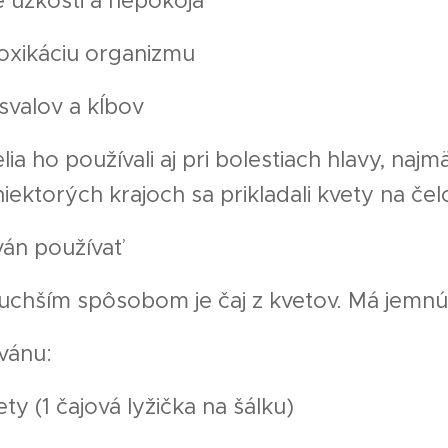
 úzkosti a nepokoja
oxikáciu organizmu
svalov a kĺbov
telia ho používali aj pri bolestiach hlavy, naj
niektorých krajoch sa prikladali kvety na čel
án používať
chším spôsobom je čaj z kvetov. Má jemnú 
vánu:
ty (1 čajová lyžička na šálku)