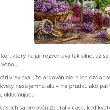
er, ktorý na jar rozvoniava tak silno, až s
 vôňou.
nkári vravievali, že orgován nie je len ozdobo
 kvety nesú jemnú silu – nie prudkú ako pal
, ukľudňujúcu.
časoch sa orgován zbieral v čase, keď kvety