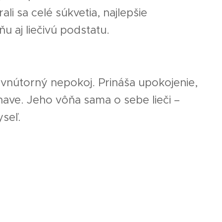
ali sa celé súkvetia, najlepšie
ôňu aj liečivú podstatu.
nútorný nepokoj. Prináša upokojenie,
nave. Jeho vôňa sama o sebe lieči –
yseľ.