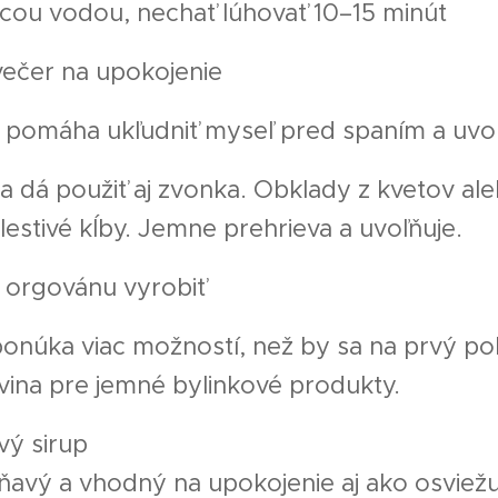
úcou vodou, nechať lúhovať 10–15 minút
večer na upokojenie
 pomáha ukľudniť myseľ pred spaním a uvoľ
 dá použiť aj zvonka. Obklady z kvetov al
olestivé kĺby. Jemne prehrieva a uvoľňuje.
z orgovánu vyrobiť
núka viac možností, než by sa na prvý pohľ
ovina pre jemné bylinkové produkty.
ý sirup
ňavý a vhodný na upokojenie aj ako osviežu