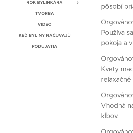
ROK BYLINKÁRA
pôsobí pri
TVORBA
Orgovánov
VIDEO
Používa sa
KEĎ BYLINY NAČÚVAJÚ
pokoja a 
PODUJATIA
Orgovánov
Kvety mace
relaxačné
Orgováno
Vhodná na 
kĺbov.
Orgovánov