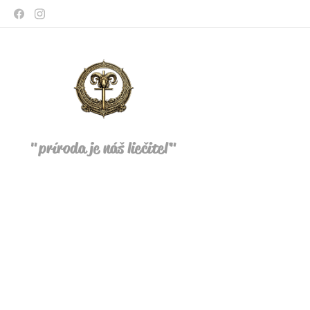
"
príroda je náš liečiteľ
"