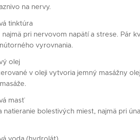
aznivo na nervy.
á tinktúra
 najmä pri nervovom napätí a strese. Pár k
vnútorného vyrovnania.
ý olej
rované v oleji vytvoria jemný masážny ole
 masáže.
vá masť
natieranie bolestivých miest, najmä pri ún
á voda (hydrolát)