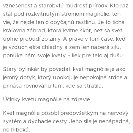
vznešenosť a starobylú múdrosť prírody. Kto raz
stál pod rozkvitnutým stromom magnólie, ten
vie, že nejde len o obyčajnú rastlinu. Je to tichá
kráľovná záhrad, ktorá kvitne skôr, než sa svet
úplne prebudí zo zimy. A práve v tom čase, keď
je vzduch ešte chladný a zem len naberá silu,
ponúka nám svoje kvety – liek pre telo aj dušu.
Starý bylinkár by povedal: kvet magnólie je ako
jemný dotyk, ktorý upokojuje nepokojné srdce a
prináša rovnováhu tam, kde sa stratila.
Účinky kvetu magnólie na zdravie
Kvet magnólie pôsobí predovšetkým na nervový
systém a dýchacie cesty. Jeho sila je nenápadná,
no hlboká.