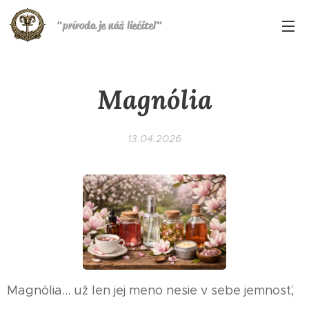
"
príroda je náš liečiteľ
"
Magnólia
13.04.2026
Magnólia… už len jej meno nesie v sebe jemnosť,