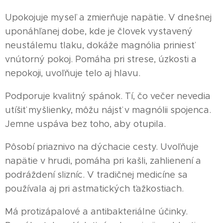
Upokojuje myseľ a zmierňuje napätie. V dnešnej
uponáhľanej dobe, kde je človek vystavený
neustálemu tlaku, dokáže magnólia priniesť
vnútorný pokoj. Pomáha pri strese, úzkosti a
nepokoji, uvoľňuje telo aj hlavu.
Podporuje kvalitný spánok. Tí, čo večer nevedia
utíšiť myšlienky, môžu nájsť v magnólii spojenca.
Jemne uspáva bez toho, aby otupila.
Pôsobí priaznivo na dýchacie cesty. Uvoľňuje
napätie v hrudi, pomáha pri kašli, zahlienení a
podráždení slizníc. V tradičnej medicíne sa
používala aj pri astmatických ťažkostiach.
Má protizápalové a antibakteriálne účinky.