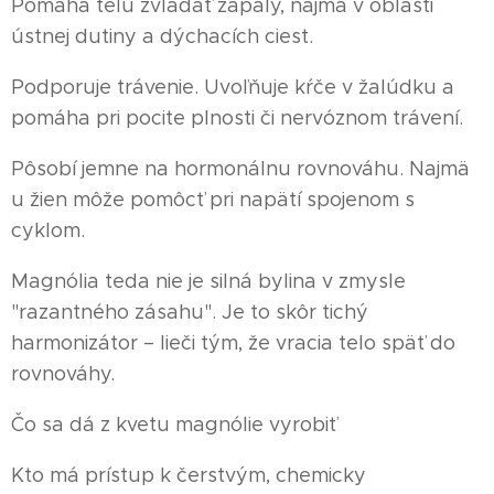
Pomáha telu zvládať zápaly, najmä v oblasti
ústnej dutiny a dýchacích ciest.
Podporuje trávenie. Uvoľňuje kŕče v žalúdku a
pomáha pri pocite plnosti či nervóznom trávení.
Pôsobí jemne na hormonálnu rovnováhu. Najmä
u žien môže pomôcť pri napätí spojenom s
cyklom.
Magnólia teda nie je silná bylina v zmysle
"razantného zásahu". Je to skôr tichý
harmonizátor – lieči tým, že vracia telo späť do
rovnováhy.
Čo sa dá z kvetu magnólie vyrobiť
Kto má prístup k čerstvým, chemicky