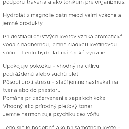
podporu trávenia a ako tonikum pre organizmus.
Hydrolát z magnólie patrí medzi veľmi vzácne a
jemné produkty.
Pri destilácii čerstvých kvetov vzniká aromatická
voda s nádhernou, jemne sladkou kvetinovou
vôňou. Tento hydrolát má široké využitie:
Upokojuje pokožku – vhodný na citlivú,
podráždenú alebo suchú pleť
Pôsobí proti stresu – stačí jemne nastriekať na
tvár alebo do priestoru
Pomáha pri začervenaní a zápaloch kože
Vhodný ako prírodný pleťový toner
Jemne harmonizuje psychiku cez vôňu
Jeho sila je podobná ako pri samotnom kvete –