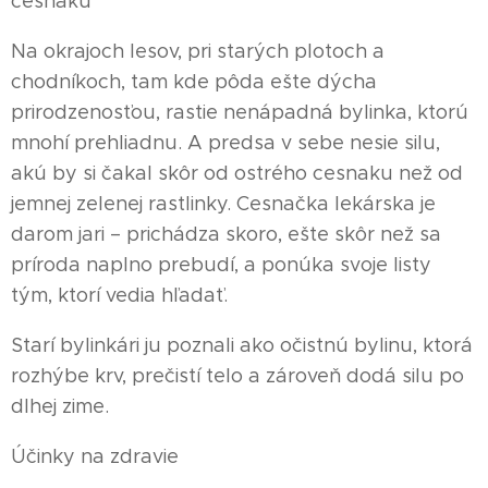
cesnaku
Na okrajoch lesov, pri starých plotoch a
chodníkoch, tam kde pôda ešte dýcha
prirodzenosťou, rastie nenápadná bylinka, ktorú
mnohí prehliadnu. A predsa v sebe nesie silu,
akú by si čakal skôr od ostrého cesnaku než od
jemnej zelenej rastlinky. Cesnačka lekárska je
darom jari – prichádza skoro, ešte skôr než sa
príroda naplno prebudí, a ponúka svoje listy
tým, ktorí vedia hľadať.
Starí bylinkári ju poznali ako očistnú bylinu, ktorá
rozhýbe krv, prečistí telo a zároveň dodá silu po
dlhej zime.
Účinky na zdravie