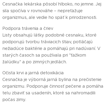
Cesnačka lekárska pôsobí hlboko, no jemne. Jej
sila spočíva v rovnováhe – nepreťažuje
organizmus, ale vedie ho späť k prirodzenosti.
Podpora trávenia a čriev
Listy obsahujú látky podobné cesnaku, ktoré
podporujú tvorbu tráviacich štiav, potláčajú
nežiadúce baktérie a pomáhajú pri nadúvaní. V
starých časoch sa používala pri "ťažkom
žalúdku" a po zimných jedlách.
Očista krvi a jarná detoxikácia
Cesnačka je výborná jarná bylina na prečistenie
organizmu. Podporuje činnosť pečene a pomáha
telu zbaviť sa usadenín, ktoré sa nahromadili
počas zimy.