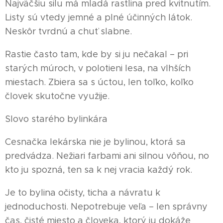
Najväčšiu silu má mladá rastlina pred kvitnutím.
Listy sú vtedy jemné a plné účinných látok.
Neskôr tvrdnú a chuť slabne.
Rastie často tam, kde by si ju nečakal – pri
starých múroch, v polotieni lesa, na vlhších
miestach. Zbiera sa s úctou, len toľko, koľko
človek skutočne využije.
Slovo starého bylinkára
Cesnačka lekárska nie je bylinou, ktorá sa
predvádza. Nežiari farbami ani silnou vôňou, no
kto ju spozná, ten sa k nej vracia každý rok.
Je to bylina očisty, ticha a návratu k
jednoduchosti. Nepotrebuje veľa – len správny
čas, čisté miesto a človeka, ktorý ju dokáže