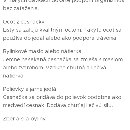
V malých dávkach dokáže podporiť organizmus
bez zaťaženia.
Ocot z cesnačky
Listy sa zalejú kvalitným octom. Takýto ocot sa
používa do jedál alebo ako podpora trávenia.
Bylinkové maslo alebo nátierka
Jemne nasekaná cesnačka sa zmieša s maslom
alebo tvarohom. Vznikne chutná a liečivá
nátierka.
Polievky a jarné jedlá
Cesnačka sa pridáva do polievok podobne ako
medvedí cesnak. Dodáva chuť aj liečivú silu.
Zber a sila byliny