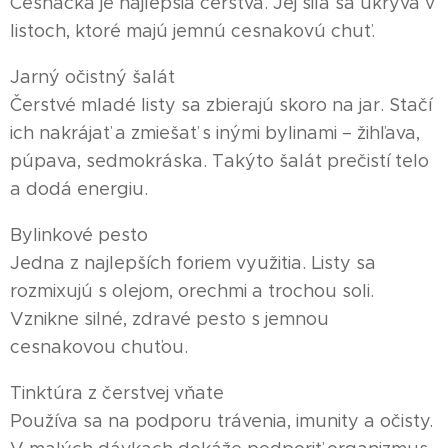
Cesnačka je najlepšia čerstvá. Jej sila sa ukrýva v
listoch, ktoré majú jemnú cesnakovú chuť.
Jarný očistný šalát
Čerstvé mladé listy sa zbierajú skoro na jar. Stačí
ich nakrájať a zmiešať s inými bylinami – žihľava,
púpava, sedmokráska. Takýto šalát prečistí telo
a dodá energiu.
Bylinkové pesto
Jedna z najlepších foriem využitia. Listy sa
rozmixujú s olejom, orechmi a trochou soli.
Vznikne silné, zdravé pesto s jemnou
cesnakovou chuťou.
Tinktúra z čerstvej vňate
Používa sa na podporu trávenia, imunity a očisty.